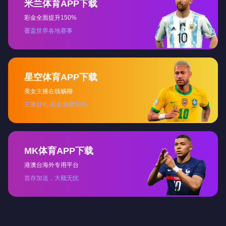
通过分享一些成功的案例，展示课堂对运动员及其家庭带
来的实际帮助。
H3: 反馈与改进
根据学员的反馈，及时调整和改进课堂内容，以更好地满
足需求。
七、专家访谈
H2: 专家访谈
H3: 心理学专家
邀请心理学专家讲解运动员家庭支持中的心理健康问题，