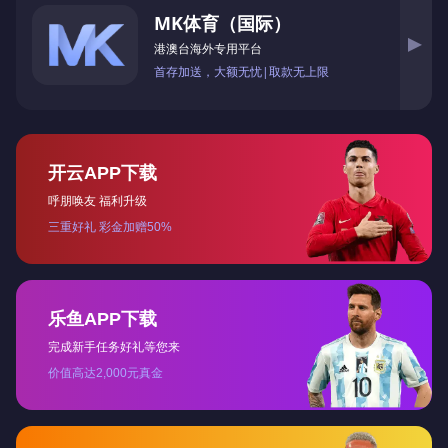
四、课堂试行的具体安排
H2: 课堂试行的具体安排
H3: 时间和地点
课堂将在基地的多功能厅定期举行，具体时间由教练组统
筹安排。
H3: 参与人员
主要邀请运动员的家庭成员、教练、心理辅导专家共同参
与，以多方协作的方式提升教育效果。
五、课堂目标与预期效果
H2: 课堂目标与预期效果
乐鱼体育app在线登录
H3: 目标设定
通过系统的教育课堂，提升运动员及其家庭成员的综合素