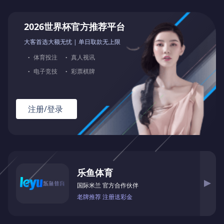
乐鱼体育-LEYU SPORTS中国官方网站
中国足球国际比赛战略研究，中国足球
国际比赛战略研究报告
T9F5rQ37c2tsY8
|
2026-04-06
|
阅读（115）
黑山水上运动在沿海城市盛大举行，黑
山水库
T9F5rQ37c2tsY8
|
2026-04-02
|
阅读（116）
荷兰女足大逆袭，首次闯进U17女足世
界杯决赛，2017年荷兰女足欧洲杯
T9F5rQ37c2tsY8
|
2026-03-29
|
阅读（114）
篮球让青春更加无畏与自由，篮球让生
活充满诗意作文
T9F5rQ37c2tsY8
|
2026-03-27
|
阅读（119）