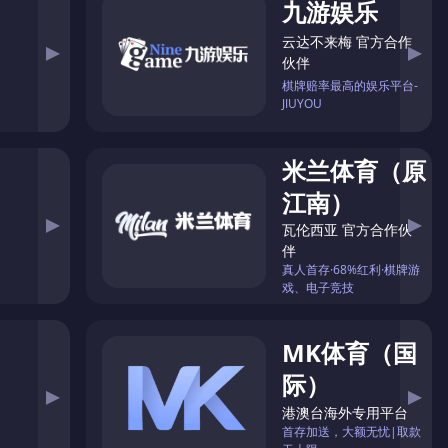
2026达喀尔青奥会火炬路线公布：穿越非洲三国
文章大纲引言（H1）2026达喀尔青奥会简介青奥会的意
义...
2026-08-01
2026世界杯大神的评球硬核社区官方入口：与千
万懂球帝畅聊北美巅峰盛宴滚球走势
文章大纲2026世界杯大神评球硬核社区官方入口：与千万
懂球帝畅聊北美巅峰盛宴滚球走势文章大纲引言...
2026-07-31
LOL传奇对抗赛：老WE vs 老IG
文章大纲一、引言1.1LOL传奇对抗赛概述1.2本文目的二、
LOL传奇对抗赛的历史背景2.1传奇对抗赛的起源...
2026-08-03