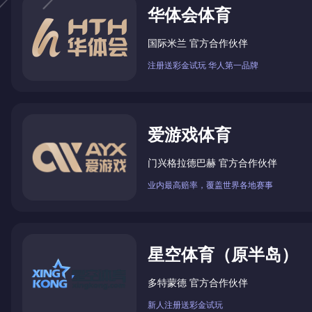
在这个充满激情与挑
人垂涎三尺，诱人心
T9F5rQ37c2tsY8
|
张家齐、陈芋汐
【谁是跳水界的未来
点燃，跳水场上升起的
T9F5rQ37c2tsY8
|
广东冲击冠亚军
随着赛季的推进，广
的舞台，锁定了冲击冠
T9F5rQ37c2tsY8
|
绿色场馆覆盖智
建设