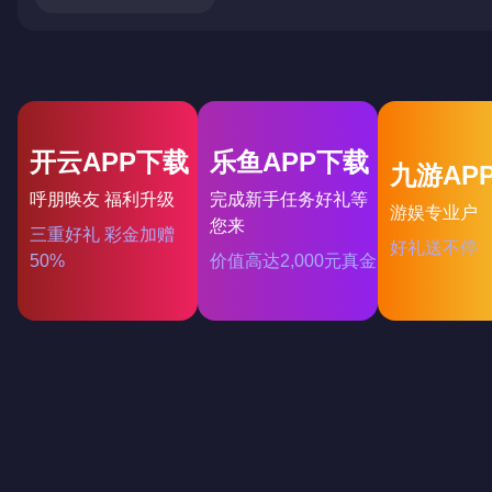
绿色场馆覆盖智能环
合新趋势随着全球气候
T9F5rQ37c2tsY8
|
国际赛事积分最
随着2024年的国
松等不同项目的积分排
T9F5rQ37c2tsY8
|
国足备战世预赛
国足迎来理想阵容布
的稳定性成为了外界
T9F5rQ37c2tsY8
|
国际米兰历史最