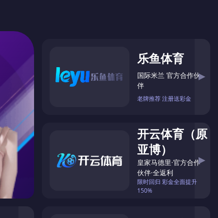
登录
注册
推荐
未命名
未命名
巴西青训不断升级，足球新星源源不断
涌现
巴西队在南美预赛中领先，提前锁定晋级
资格
巴林男篮在西亚锦标赛中奋战，不断追
求突破
巴林男篮在西亚锦标赛中夺冠，体育事业
快速发展
热门文章
热评文章